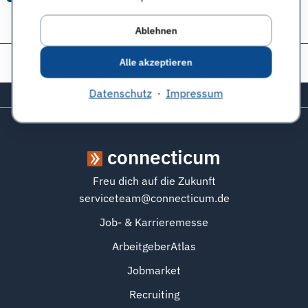
Ablehnen
Diese Seite teilen:
Alle akzeptieren
Datenschutz
·
Impressum
Zurück zum Seitenanfang
connecticum
Freu dich auf die Zukunft
serviceteam@connecticum.de
Job- & Karrieremesse
ArbeitgeberAtlas
Jobmarket
Recruiting