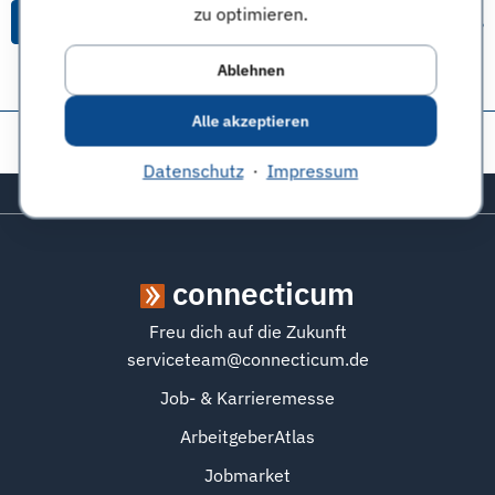
zu optimieren.
Alle Themen & Expertentipps
Ablehnen
Alle akzeptieren
Diese Seite teilen:
Datenschutz
·
Impressum
Zurück zum Seitenanfang
connecticum
Freu dich auf die Zukunft
serviceteam@connecticum.de
Job- & Karrieremesse
ArbeitgeberAtlas
Jobmarket