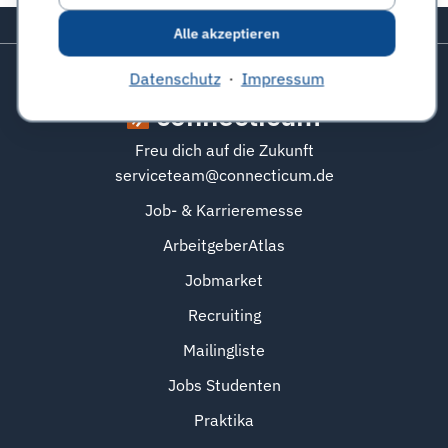
Zurück zum Seitenanfang
Alle akzeptieren
Datenschutz
·
Impressum
connecticum
Freu dich auf die Zukunft
serviceteam@connecticum.de
Job- & Karrieremesse
ArbeitgeberAtlas
Jobmarket
Recruiting
Mailingliste
Jobs Studenten
Praktika