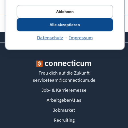
Ablehnen
Diese Seite teilen:
Alle akzeptieren
Zurück zum Seitenanfang
Datenschutz
·
Impressum
connecticum
Freu dich auf die Zukunft
serviceteam@connecticum.de
Job- & Karrieremesse
ArbeitgeberAtlas
Jobmarket
Recruiting