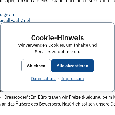
auf super, um sich am Messestand mal einen ersten Überblick
rage an:
ercallPaul gmbh
bungsunterlagen. Auf der anderen Seite sind für ein Infor
Cookie-Hinweis
 ohne gerne an unseren Stand kommen. Auf jeden Fall ben
Wir verwenden Cookies, um Inhalte und
Services zu optimieren.
rage an:
Ablehnen
Alle akzeptieren
ercallPaul gmbh
Datenschutz
·
Impressum
necticum: Worauf legen Sie beim Äußeren eines
Bewerber
i "Dresscodes": Im Büro tragen wir Freizeitkleidung, bei
n an das Äußere des Bewerbers. Natürlich sollten unsere G
.