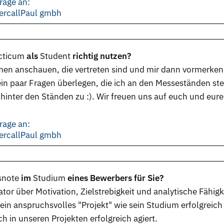
rage an:
ercallPaul gmbh
cticum
als
Student
richtig nutzen?
men anschauen, die vertreten sind und mir dann vormerke
n paar Fragen überlegen, die ich an den Messeständen stell
 hinter den Ständen zu :). Wir freuen uns auf euch und eure
rage an:
ercallPaul gmbh
snote
im
Studium
eines Bewerbers für Sie?
tor über Motivation, Zielstrebigkeit und analytische Fähig
in anspruchsvolles "Projekt" wie sein Studium erfolgreich 
h in unseren Projekten erfolgreich agiert.