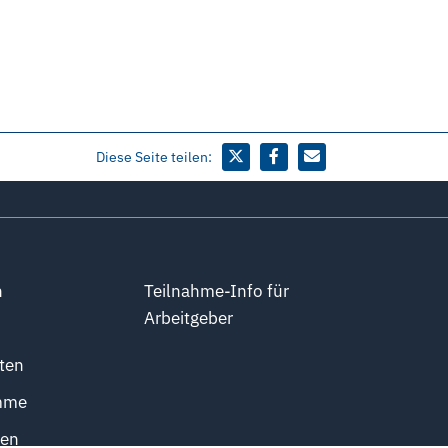
Diese Seite teilen:
n
Teilnahme-Info für
Arbeitgeber
ten
mme
ten