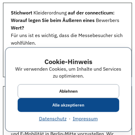
Stichwort
Kleiderordnung
auf der connecticum:
Worauf legen Sie beim Äußeren eines
Bewerbers
Wert?
Für uns ist es wichtig, dass die Messebesucher sich
wohlfühlen.
Vielen Dank für die Beantwortung der Frage an:
Cookie-Hinweis
Franziska Rybarz, Human Resources, Carano
Wir verwenden Cookies, um Inhalte und Services
Software Solutions GmbH
zu optimieren.
Ablehnen
Mit welchen Zielen nimmt Ihr Unternehmen an der
connecticum teil?
Alle akzeptieren
Wir nehmen an der connecticum 2017 teil, um uns
Datenschutz
·
Impressum
als attraktiver Arbeitgeber für IT-Lösungen in den
Bereichen Unternehmensflotten, Fahrzeugleasing
und E-Mobilität in Berlin-Mitte vorzustellen. Wir