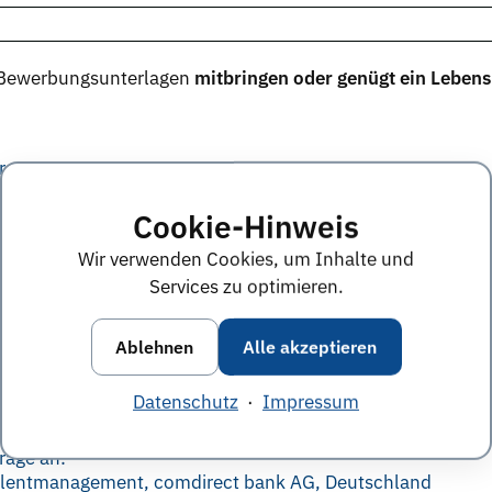
Bewerbungsunterlagen
mitbringen oder genügt ein Lebens
rage an:
nalmarketing und Employer Branding, comdirect bank AG
Cookie-Hinweis
Wir verwenden Cookies, um Inhalte und
Services zu optimieren.
rage an:
d Talentmanagement, comdirect bank AG
Ablehnen
Alle akzeptieren
che Stellen und welches Unternehmen für Sie interessant s
Datenschutz
·
Impressum
rage an:
Talentmanagement, comdirect bank AG, Deutschland