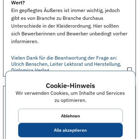
Wert?
Ein gepflegtes Äußeres ist immer wichtig, jedoch
gibt es von Branche zu Branche durchaus
Unterschiede in der Kleiderordnung. Hier sollten
sich Bewerberinnen und Bewerber unbedingt vorher
informieren.
Vielen Dank für die Beantwortung der Frage an:
Ulrich Benschen, Leiter Lektorat und Herstellung,
Diplomica Verlag
Cookie-Hinweis
Wir verwenden Cookies, um Inhalte und Services
Mit welchen Zielen nimmt Ihr Unternehmen an der
zu optimieren.
connecticum teil?
Wir freuen uns darauf, viele neue Autorinnen und
Ablehnen
Autoren kennen zu lernen. Wir bieten allen
Absolventinnen und Absolventen an, ihre
Alle akzeptieren
Abschlussarbeit kostenlos als Fachbuch bei uns zu