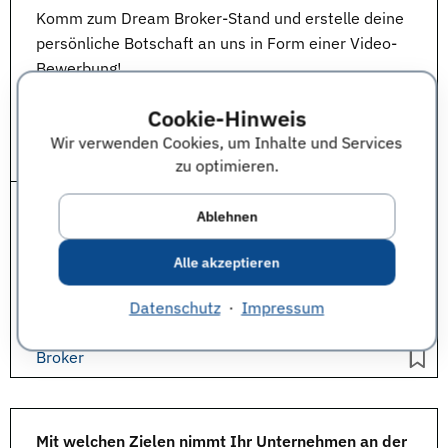
Komm zum Dream Broker-Stand und erstelle deine
persönliche Botschaft an uns in Form einer Video-
Bewerbung!
Cookie-Hinweis
Vielen Dank für die Beantwortung der Frage an:
Jörg Brähmig, Country Manager Germany, Dream
Wir verwenden Cookies, um Inhalte und Services
Broker
zu optimieren.
Komm zum Dream Broker-Stand und erstelle deine
Ablehnen
persönliche Botschaft an uns in Form einer Video-
Alle akzeptieren
Bewerbung!
Datenschutz
·
Impressum
Vielen Dank für die Beantwortung der Frage an:
Jörg Brähmig, Country Manager Germany, Dream
Broker
Mit welchen Zielen nimmt Ihr Unternehmen an der