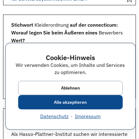
Stichwort
Kleiderordnung
auf der connecticum:
Worauf legen Sie beim Äußeren eines
Bewerbers
Wert?
Generell ist ein gepflegtes Äußeres natürlich immer
von Vorteil. Hinsichtlich der Kleiderordnung sind wir
Cookie-Hinweis
offen: casual.
Wir verwenden Cookies, um Inhalte und Services
zu optimieren.
Vielen Dank für die Beantwortung der Frage an:
Patrick Hennig, Research, Hasso-Plattner-Institut
Ablehnen
für Softwaresystemtechnik GmbH
Alle akzeptieren
Datenschutz
·
Impressum
Mit welchen Zielen nimmt Ihr Unternehmen an der
connecticum teil?
Als Hasso-Plattner-Institut suchen wir interessierte