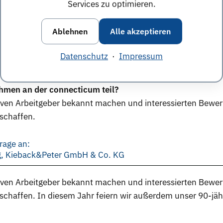
Services zu optimieren.
e Kleidung versteht sich von selbst. Wir erwarten aber ni
Ablehnen
Alle akzeptieren
rage an:
bH & Co. KG
Datenschutz
·
Impressum
hmen an der connecticum teil?
iven Arbeitgeber bekannt machen und interessierten Bewe
rschaffen.
rage an:
ng, Kieback&Peter GmbH & Co. KG
iven Arbeitgeber bekannt machen und interessierten Bewe
erschaffen. In diesem Jahr feiern wir außerdem unser 90-jä