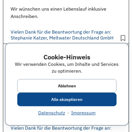
Wir wünschen uns einen Lebenslauf inklusive
Anschreiben.
Vielen Dank für die Beantwortung der Frage an:
Stephanie Katzer, Meltwater Deutschland GmbH
Ja. Wir empfehlen Bewerbern ihren
Lebenslauf
in
Cookie-Hinweis
Papierform parat zu haben. Dies gibt beiden Seiten
Wir verwenden Cookies, um Inhalte und Services
die Möglichkeit anhand der
Qualifikation
konkret
zu optimieren.
über
Einstiegspositionen
zu sprechen. Zusätzlich ist
es eine einfache Möglichkeit, dem Unternehmen die
Ablehnen
eigenen Kontaktdaten für eine spätere
Kontaktaufnahme mitzugeben. Bei mehrseitigen
Alle akzeptieren
CVs ist die namentliche Kennzeichnung jeder Seite
ein Muss.
Datenschutz
·
Impressum
Vielen Dank für die Beantwortung der Frage an: