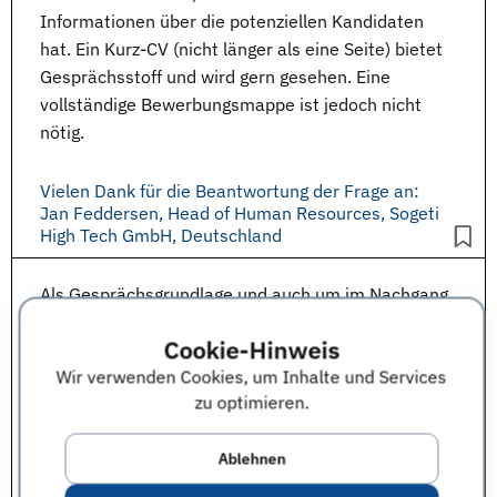
Informationen über die potenziellen Kandidaten
hat. Ein
Kurz-CV
(nicht länger als eine Seite) bietet
Gesprächsstoff und wird gern gesehen. Eine
vollständige
Bewerbungsmappe
ist jedoch nicht
nötig.
Vielen Dank für die Beantwortung der Frage an:
Jan Feddersen, Head of Human Resources, Sogeti
High Tech GmbH, Deutschland
Als Gesprächsgrundlage und auch um im Nachgang
der
Messe
im Gedächtnis des Firmenvertreters zu
Cookie-Hinweis
bleiben, ist das Mitbringen eines
Lebenslaufs
Wir verwenden Cookies, um Inhalte und Services
ratsam. Eine vollständige
Bewerbungsmappe
mit
zu optimieren.
allen Zeugnissen und Zertifikaten wären meiner
Ansicht nach jedoch etwas viel und auch zu
Ablehnen
kostenintensiv.