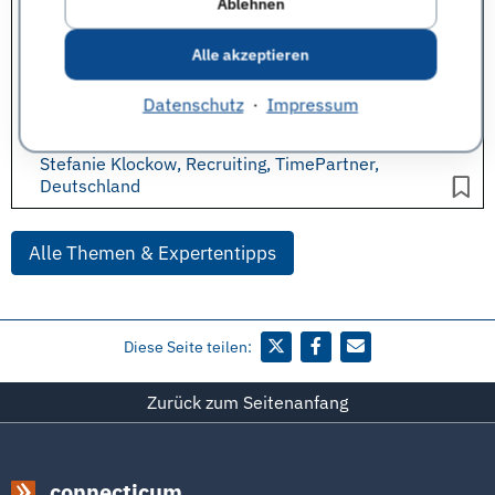
Worauf legen Sie beim Äußeren eines
Bewerbers
Ablehnen
Wert?
Die
Kleidung
des Besuchers sollte der angestrebten
Alle akzeptieren
Tätigkeit angemessen sein.
Datenschutz
·
Impressum
Vielen Dank für die Beantwortung der Frage an:
Stefanie Klockow, Recruiting, TimePartner,
Deutschland
Alle Themen & Expertentipps
Diese Seite teilen:
Zurück zum Seitenanfang
connecticum