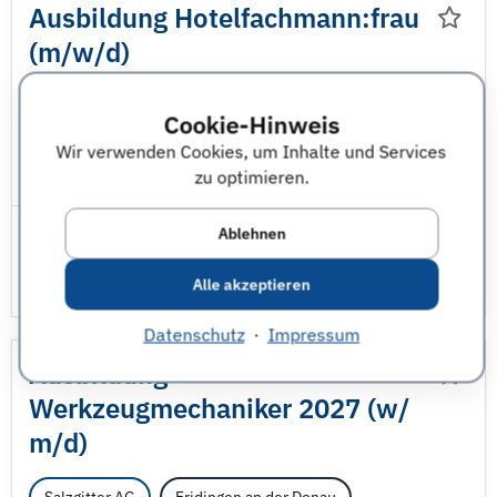
Ausbildung Hotelfachmann:frau
(m/
w/
d)
Berufsausbildung
BASF SE
Breitnau
Cookie-Hinweis
Wir verwenden Cookies, um Inhalte und Services
BWL
Chemie
Tourismus
zu optimieren.
Ablehnen
Alle akzeptieren
Datenschutz
·
Impressum
Ausbildung
Werkzeugmechaniker 2027 (w/
m/
d)