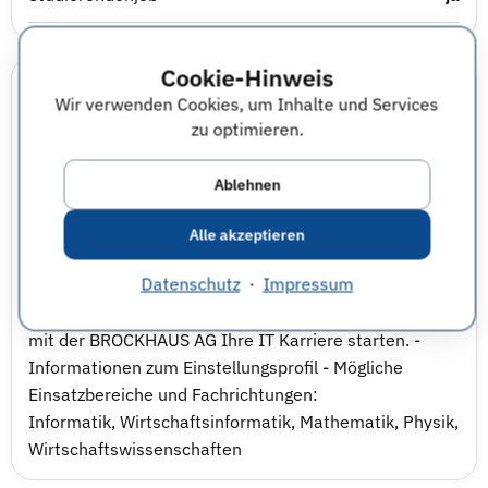
Cookie-Hinweis
Informationen zu den Einstiegs- und
Wir verwenden Cookies, um Inhalte und Services
Entwicklungsmöglichkeiten
zu optimieren.
Im Studium: Unsere Werksstudenten und Praktikanten
arbeiten in unserer Geschäftstelle am Standort
Ablehnen
Dortmund. Hier werden Sie von Anfang an in echt
Projekte mit eingebunden.
Alle akzeptieren
Nach dem Studium: Wir freuen uns wenn unsere
Datenschutz
·
Impressum
Studis und Praktikanten auch nach Ihrem Abschluß
Ihren Berufseinstieg bei uns finden und gemeinsam
mit der BROCKHAUS AG Ihre IT Karriere starten. -
Informationen zum Einstellungsprofil - Mögliche
Einsatzbereiche und Fachrichtungen:
Informatik, Wirtschaftsinformatik, Mathematik, Physik,
Wirtschaftswissenschaften