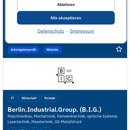
Ablehnen
IT
Wirtschaft
Technik
BERLIN-CHEMIE AG
Alle akzeptieren
Pharmazeutische Industrie
Datenschutz
·
Impressum
Arbeitgeberprofil
Website
IT
Wirtschaft
Technik
Berlin.Industrial.Group. (B.I.G.)
Maschinenbau, Mechatronik, Feinwerktechnik, optische Systeme,
Lasertechnik, Messtechnik, 3D-Metalldruck