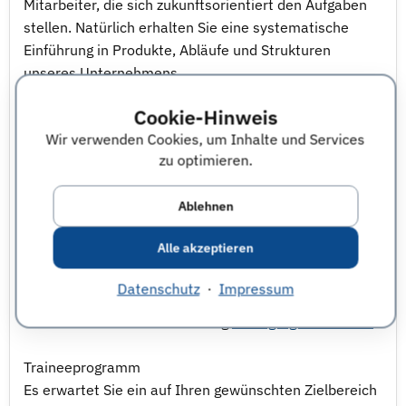
Mitarbeiter, die sich zukunftsorientiert den Aufgaben
stellen. Natürlich erhalten Sie eine systematische
Einführung in Produkte, Abläufe und Strukturen
unseres Unternehmens.
In Seminaren und Workshops können Sie Ihre Fach-
Cookie-Hinweis
und Methodenkompetenz weiterentwickeln -
Wir verwenden Cookies, um Inhalte und Services
kontinuierliche Weiterentwicklung schreiben wir groß,
zu optimieren.
denn Goodyear Dunlop ist immer in Fahrt.
Anforderungen an die Bewerber:
Ablehnen
Um mit Goodyear durchzustarten bringen Sie als
Hochschulabsolvent hervorragende Qualifikationen
Alle akzeptieren
und praktische Erfahrungen durch einschlägige
Praktika in Ihrem Fachgebiet mit.
Datenschutz
·
Impressum
Informieren Sie sich über offene Stellen oder senden
Sie uns Ihre Initiativbewerbung
www.gdtg-karriere.de
Traineeprogramm
Es erwartet Sie ein auf Ihren gewünschten Zielbereich