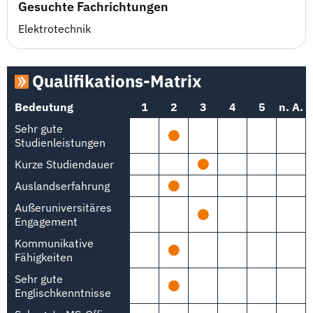
Gesuchte Fachrichtungen
Elektrotechnik
Qualifikations-Matrix
Bedeutung
1
2
3
4
5
n. A.
Sehr gute
Studienleistungen
Kurze Studiendauer
Auslandserfahrung
Außeruniversitäres
Engagement
Kommunikative
Fähigkeiten
Sehr gute
Englischkenntnisse