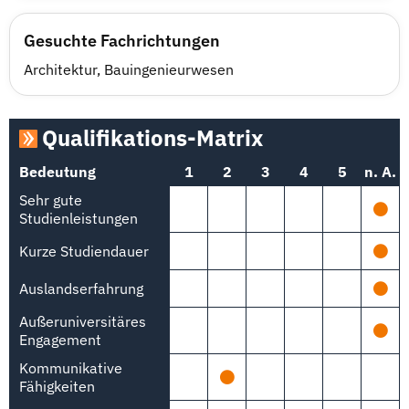
Gesuchte Fachrichtungen
Architektur
,
Bauingenieurwesen
Qualifikations-Matrix
Bedeutung
1
2
3
4
5
n. A.
Sehr gute
Studienleistungen
Kurze Studiendauer
Auslandserfahrung
Außeruniversitäres
Engagement
Kommunikative
Fähigkeiten