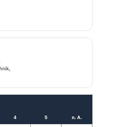
,
hnik
,
4
5
n. A.