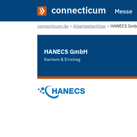
connecticum
Messe
connecticum.de
ArbeitgeberAtlas
HANECS Gm
HANECS GmbH
Karriere & Einstieg