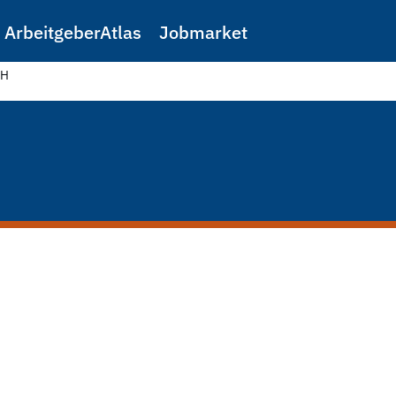
ArbeitgeberAtlas
Jobmarket
bH