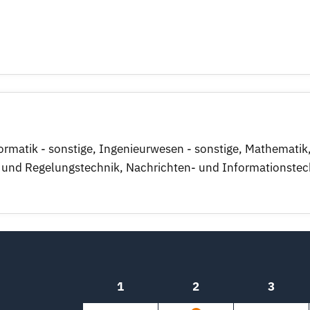
ormatik - sonstige
,
Ingenieurwesen - sonstige
,
Mathematik
 und Regelungstechnik
,
Nachrichten- und Informationstec
1
2
3