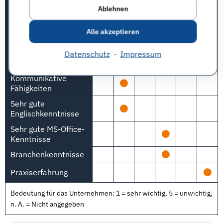
Studienleistungen
Ablehnen
Kurze Studiendauer
Alle akzeptieren
Auslandserfahrung
Außeruniversitäres
Datenschutz
·
Impressum
Engagement
Kommunikative
Fähigkeiten
Sehr gute
Englischkenntnisse
Sehr gute MS-Office-
Kenntnisse
Branchenkenntnisse
Praxiserfahrung
Bedeutung für das Unternehmen: 1 = sehr wichtig, 5 = unwichtig,
n. A. = Nicht angegeben