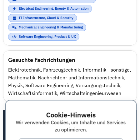
Electrical Engineering, Energy & Automation
IT Infrastructure, Cloud & Security
Mechanical Engineering & Manufacturing
Software Engineering, Product & UX
Gesuchte Fachrichtungen
Elektrotechnik
,
Fahrzeugtechnik
,
Informatik - sonstige
,
Mathematik
,
Nachrichten- und Informationstechnik
,
Physik
,
Software Engineering
,
Versorgungstechnik
,
Wirtschaftsinformatik
,
Wirtschaftsingenieurwesen
Cookie-Hinweis
Qualifikations-Matrix
Wir verwenden Cookies, um Inhalte und Services
Bedeutung
1
2
3
4
5
n. A.
zu optimieren.
Sehr gute