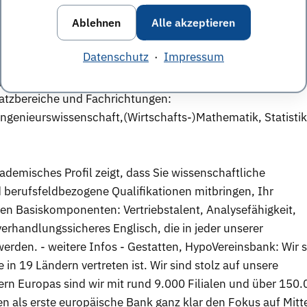
neeprogramm in einer unserer Divisionen: Privat- und
Ablehnen
Alle akzeptieren
nternehmer Bank, Corporate & Investment Banking oder in
dauern 12 bis 18 Monate. Auftakt ist jeweils eine
Datenschutz
·
Impressum
 direkt in die Praxis: Learning on the job steht im
ps, Seminaren und Netzwerkveranstaltungen. - Informati
satzbereiche und Fachrichtungen:
ingenieurswissenschaft,(Wirtschafts-)Mathematik, Statistik
kademisches Profil zeigt, dass Sie wissenschaftliche
erufsfeldbezogene Qualifikationen mitbringen, Ihr
ren Basiskomponenten: Vertriebstalent, Analysefähigkeit,
erhandlungssicheres Englisch, die in jeder unserer
erden. - weitere Infos - Gestatten, HypoVereinsbank: Wir 
 in 19 Ländern vertreten ist. Wir sind stolz auf unsere
ern Europas sind wir mit rund 9.000 Filialen und über 150
zen als erste europäische Bank ganz klar den Fokus auf Mitt