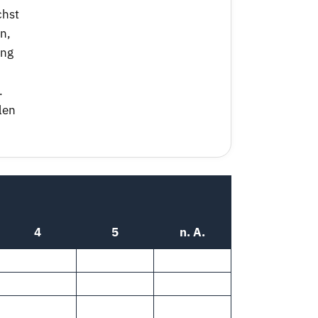
chst
n,
ang
.
len
4
5
n. A.