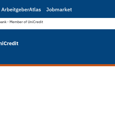
ArbeitgeberAtlas
Jobmarket
ank - Member of UniCredit
niCredit