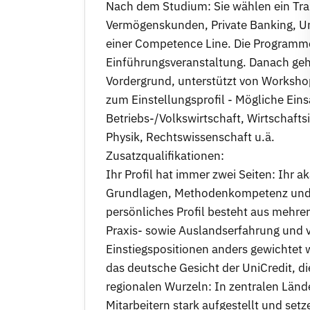
Nach dem Studium: Sie wählen ein Trai
Vermögenskunden, Private Banking, U
einer Competence Line. Die Programme 
Einführungsveranstaltung. Danach geht's
Vordergrund, unterstützt von Worksho
zum Einstellungsprofil - Mögliche Ein
Betriebs-/Volkswirtschaft, Wirtschafts
Physik, Rechtswissenschaft u.ä.
Zusatzqualifikationen:
Ihr Profil hat immer zwei Seiten: Ihr a
Grundlagen, Methodenkompetenz und b
persönliches Profil besteht aus mehre
Praxis- sowie Auslandserfahrung und v
Einstiegspositionen anders gewichtet w
das deutsche Gesicht der UniCredit, die
regionalen Wurzeln: In zentralen Länd
Mitarbeitern stark aufgestellt und set