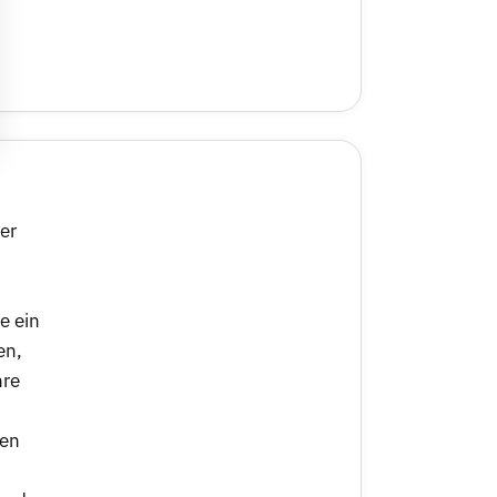
er
e ein
en,
hre
nen