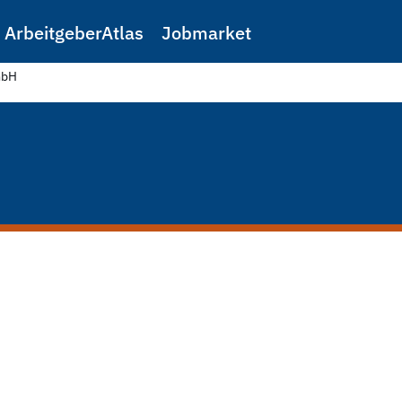
ArbeitgeberAtlas
Jobmarket
mbH