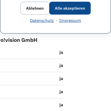
Ablehnen
Alle akzeptieren
iegsmöglichkeiten
Datenschutz
·
Impressum
pro!vision GmbH
ja
ja
ja
ja
ja