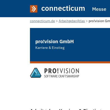
connecticum
Messe
connecticum.de
ArbeitgeberAtlas
pro!vision G
pro!vision GmbH
Karriere & Einstieg