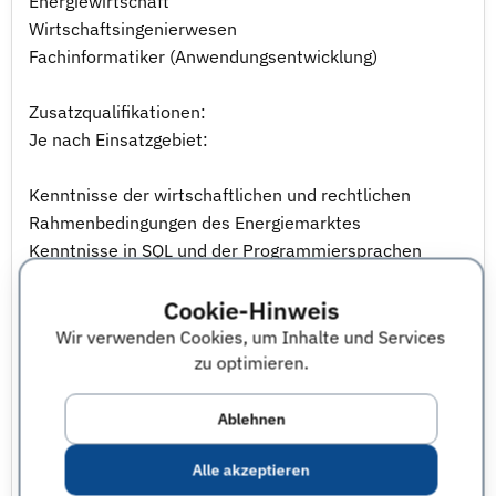
Energiewirtschaft
Wirtschaftsingenierwesen
Fachinformatiker (Anwendungsentwicklung)
Zusatzqualifikationen:
Je nach Einsatzgebiet:
Kenntnisse der wirtschaftlichen und rechtlichen
Rahmenbedingungen des Energiemarktes
Kenntnisse in SQL und der Programmiersprachen
Java, C++, C#, PL/SQL
Cookie-Hinweis
Kenntnisse der Oracle-Kerntechnologie und / oder
anderer moderner Datenbanktechnologien und
Wir verwenden Cookies, um Inhalte und Services
Entwicklungswerkzeuge
zu optimieren.
erste Erfahrungen im Projektmanagement
Unix - , Linux - und Windows - Kenntnisse, besonders
Ablehnen
bei der Administration der Oracle-Datenbank (z. B.
Alle akzeptieren
Optimierung, Backup)