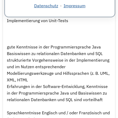
Erfahrungen beim Einsatz von Test-Frameworks (z. B.
Datenschutz
·
Impressum
Telerik Test Studio, NUnit, Jubula)
Erfahrungen mit Oberflächentests bei der
Implementierung von Unit-Tests
gute Kenntnisse in der Programmiersprache Java
Basiswissen zu relationalen Datenbanken und SQL
strukturierte Vorgehensweise in der Implementierung
und im Nutzen entsprechender
Modellierungswerkzeuge und Hilfssprachen (z. B. UML,
XML, HTML
Erfahrungen in der Software-Entwicklung, Kenntnisse
in der Programmiersprache Java und Basiswissen zu
relationalen Datenbanken und SQL sind vorteilhaft
Sprachkenntnisse Englisch und / oder Französisch und