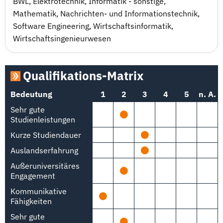
BWL
,
Elektrotechnik
,
Informatik - sonstige
,
Mathematik
,
Nachrichten- und Informationstechnik
,
Software Engineering
,
Wirtschaftsinformatik
,
Wirtschaftsingenieurwesen
Qualifikations-Matrix
Bedeutung
1
2
3
4
5
n. A.
Sehr gute
Studienleistungen
Kurze Studiendauer
Auslandserfahrung
Außeruniversitäres
Engagement
Kommunikative
Fähigkeiten
Sehr gute