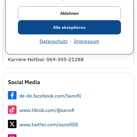
Kontaktmöglichkeiten
Ablehnen
Sanofi-Aventis Deutschland GmbH
Alle akzeptieren
People & Culture, Talent Acquisition
Industriepark Höchst, Geb. K703
Datenschutz
·
Impressum
65926 Frankfurt am Main
Karriere-Hotline: 069-305-21288
Social Media
de-de.facebook.com/Sanofi/
www.tiktok.com/@sanofi
www.twitter.com/sanofiDE