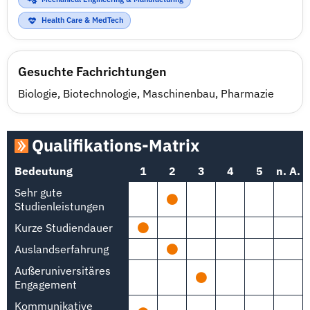
Health Care & MedTech
Gesuchte Fachrichtungen
Biologie
,
Biotechnologie
,
Maschinenbau
,
Pharmazie
Qualifikations-Matrix
Bedeutung
1
2
3
4
5
n. A.
Sehr gute
Studienleistungen
Kurze Studiendauer
Auslandserfahrung
Außeruniversitäres
Engagement
Kommunikative