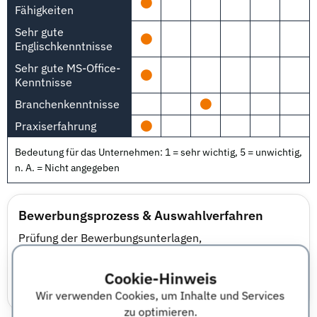
Fähigkeiten
Sehr gute
Englischkenntnisse
Sehr gute MS-Office-
Kenntnisse
Branchenkenntnisse
Praxiserfahrung
Bedeutung für das Unternehmen: 1 = sehr wichtig, 5 = unwichtig,
n. A. = Nicht angegeben
Bewerbungsprozess & Auswahlverfahren
Prüfung der Bewerbungsunterlagen,
Vorstellungsgespräche mit Vertretern aus
Fachabteilungen und Human Resources per Zoom oder
Cookie-Hinweis
vor Ort, Assessment Center bei Traineeprogrammen
Wir verwenden Cookies, um Inhalte und Services
zu optimieren.