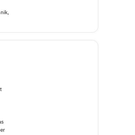
nik
,
t
as
ber