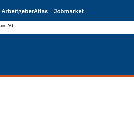
ArbeitgeberAtlas
Jobmarket
land AG