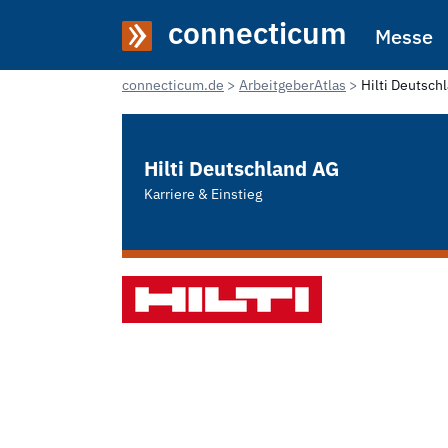
connecticum
Messe
connecticum.de
ArbeitgeberAtlas
Hilti Deutsch
Hilti Deutschland AG
Karriere & Einstieg