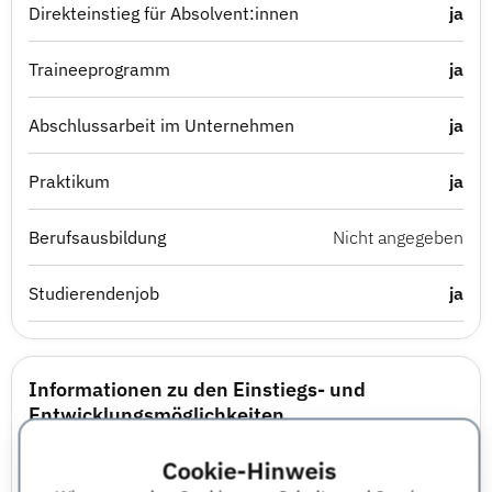
Direkteinstieg für Absolvent:innen
ja
Traineeprogramm
ja
Abschlussarbeit im Unternehmen
ja
Praktikum
ja
Berufsausbildung
Nicht angegeben
Studierendenjob
ja
Informationen zu den Einstiegs- und
Entwicklungsmöglichkeiten
Im Studium: Praktikum, Diplomarbeit, Werkstudent
Cookie-Hinweis
Nach dem Studium: Training on the job, European