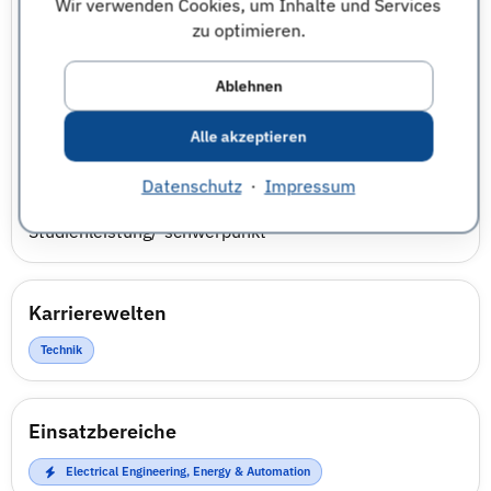
Wir verwenden Cookies, um Inhalte und Services
Graduate Program, Analog Academy - Informationen
zu optimieren.
zum Einstellungsprofil - Mögliche Einsatzbereiche und
Fachrichtungen:
Ablehnen
Elektrotechnik, Nachrichtentechnik, Informatik,
Mikrosystemtechnik, Physikalische Technik
Alle akzeptieren
Zusatzqualifikationen:
Praxiserfahrung, Teamfähigkeit, Motivation,
Datenschutz
·
Impressum
Englischkenntnisse, Lernbereitschaft,
Studienleistung/-schwerpunkt
Karrierewelten
Technik
Einsatzbereiche
Electrical Engineering, Energy & Automation