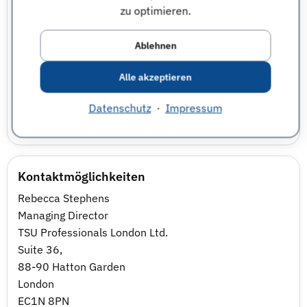
zu optimieren.
Abschlussarbeit im Unternehmen
ja
Ablehnen
Praktikum
ja
Alle akzeptieren
Berufsausbildung
Nicht angegeben
Datenschutz
·
Impressum
Studierendenjob
ja
Kontaktmöglichkeiten
Rebecca Stephens
Managing Director
TSU Professionals London Ltd.
Suite 36,
88-90 Hatton Garden
London
EC1N 8PN