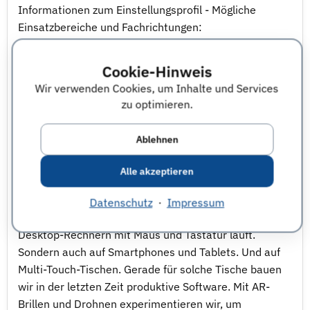
Informationen zum Einstellungsprofil - Mögliche
Einsatzbereiche und Fachrichtungen:
Informatik
Wirtschaftsinformatik
Cookie-Hinweis
*-Informatik
Wir verwenden Cookies, um Inhalte und Services
und verwandtes - weitere Infos - Wir, die WPS, sind ein
zu optimieren.
Softwareentwicklungsunternehmen aus Hamburg.
Unser Motto ist „Business-Software, die Spaß macht“.
Ablehnen
Weil wir den Arbeitsplatz der Zukunft bauen. Weil wir
Werkzeuge bauen, die zwar für den professionellen
Alle akzeptieren
Einsatz gedacht sind, aber deshalb nicht langweilig und
grau sein müssen. Das geht heutzutage viel leichter
Datenschutz
·
Impressum
als früher, weil Business-Software nicht mehr nur auf
Desktop-Rechnern mit Maus und Tastatur läuft.
Sondern auch auf Smartphones und Tablets. Und auf
Multi-Touch-Tischen. Gerade für solche Tische bauen
wir in der letzten Zeit produktive Software. Mit AR-
Brillen und Drohnen experimentieren wir, um