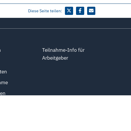
Diese Seite teilen:
n
Teilnahme-Info für
Arbeitgeber
ten
mme
ten
obs