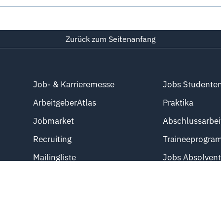
Zurück zum Seitenanfang
Job- & Karrieremesse
Jobs Studente
ArbeitgeberAtlas
Praktika
Jobmarket
Abschlussarbei
Recruiting
Traineeprogra
Mailingliste
Jobs Absolven
Direkteinstieg
Azubistellen
Professional J