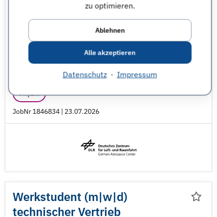
Studentenjobs
Abschlussarbeit im Unternehmen
zu optimieren.
Deutsches Zentrum für Luft- und Raumfahrt (DLR)
Ablehnen
Ulm
Alle akzeptieren
Maschinenbau
Natur und Umwelt - sonstige
Datenschutz
·
Impressum
Physik
JobNr 1846834 | 23.07.2026
Werkstudent (m|w|d)
technischer Vertrieb