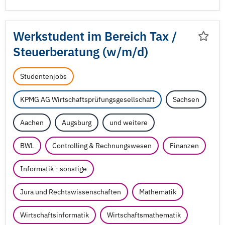
Werkstudent im Bereich Tax /
Steuerberatung (w/
m/
d)
Studentenjobs
KPMG AG Wirtschaftsprüfungsgesellschaft
Sachsen
Aachen
Augsburg
und weitere
BWL
Controlling & Rechnungswesen
Finanzen
Informatik - sonstige
Jura und Rechtswissenschaften
Mathematik
Wirtschaftsinformatik
Wirtschaftsmathematik