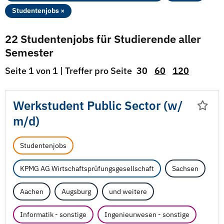
Studentenjobs ×
22 Studentenjobs für Studierende aller
Semester
Seite 1 von 1 | Treffer pro Seite
30
60
120
Werkstudent Public Sector (w/
m/
d)
Studentenjobs
KPMG AG Wirtschaftsprüfungsgesellschaft
Sachsen
Aachen
Augsburg
und weitere
Informatik - sonstige
Ingenieurwesen - sonstige