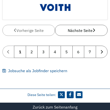
Vorherige Seite
Nächste Seite
1
2
3
4
5
6
7
Jobsuche als Jobfinder speichern
Diese Seite teilen:
Zurück zum Seitenanfang