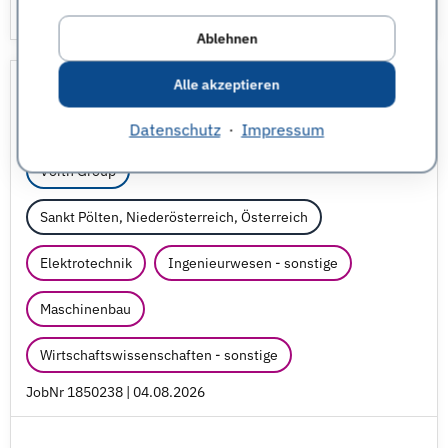
Ablehnen
Servicetechniker Maschinenbau
Alle akzeptieren
(w/
m/
d)
Datenschutz
·
Impressum
Voith Group
Sankt Pölten, Niederösterreich, Österreich
Elektrotechnik
Ingenieurwesen - sonstige
Maschinenbau
Wirtschaftswissenschaften - sonstige
JobNr 1850238 | 04.08.2026