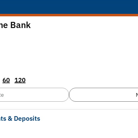
he Bank
60
120
te
ts & Deposits