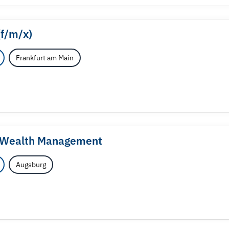
f/
m/
x)
Frankfurt am Main
 Wealth Management
Augsburg