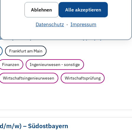
Ablehnen
Alle akzeptieren
Datenschutz
·
Impressum
nk (CF CB) - M&A Associate (f/
m/
x)
Frankfurt am Main
Finanzen
Ingenieurwesen - sonstige
Wirtschaftsingenieurwesen
Wirtschaftsprüfung
d/
m/
w) – Südostbayern