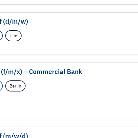
 (d/
m/
w)
Ulm
(f/
m/
x) – Commercial Bank
Berlin
f (m/
w/
d)