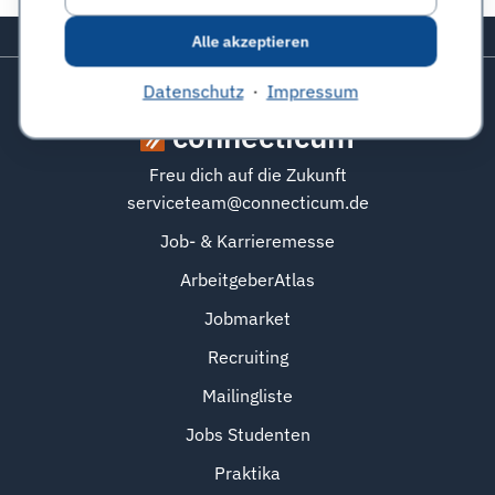
Zurück zum Seitenanfang
Alle akzeptieren
Datenschutz
·
Impressum
connecticum
Freu dich auf die Zukunft
serviceteam@connecticum.de
Job- & Karrieremesse
ArbeitgeberAtlas
Jobmarket
Recruiting
Mailingliste
Jobs Studenten
Praktika