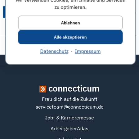
zu optimieren.
Alle Themen & Expertentipps
Ablehnen
Alle akzeptieren
Diese Seite teilen:
Datenschutz
·
Impressum
Zurück zum Seitenanfang
connecticum
Freu dich auf die Zukunft
serviceteam@connecticum.de
Job- & Karrieremesse
ArbeitgeberAtlas