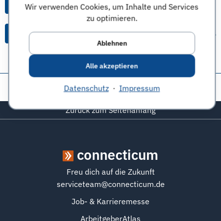
Alle Anworten von diesem Unternehmen
Wir verwenden Cookies, um Inhalte und Services
zu optimieren.
Alle Themen & Expertentipps
Ablehnen
Alle akzeptieren
Diese Seite teilen:
Datenschutz
·
Impressum
Zurück zum Seitenanfang
connecticum
Freu dich auf die Zukunft
serviceteam@connecticum.de
Job- & Karrieremesse
ArbeitgeberAtlas