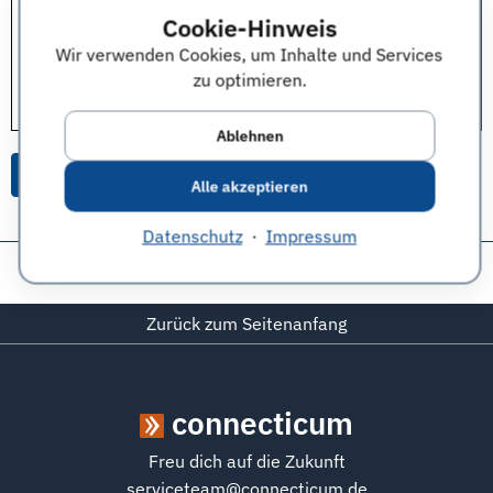
Wert?
Cookie-Hinweis
gepflegtes
Auftreten
Wir verwenden Cookies, um Inhalte und Services
zu optimieren.
Vielen Dank für die Beantwortung der Frage an:
ALTEN Technology GmbH, Deutschland
Ablehnen
Alle Themen & Expertentipps
Alle akzeptieren
Datenschutz
·
Impressum
Diese Seite teilen:
Zurück zum Seitenanfang
connecticum
Freu dich auf die Zukunft
serviceteam@connecticum.de