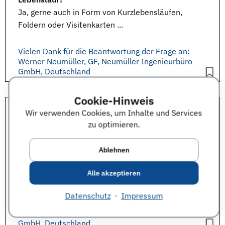
Ja, gerne auch in Form von
Kurzlebensläufen
,
Foldern oder Visitenkarten ...
Vielen Dank für die Beantwortung der Frage an:
Werner Neumüller, GF, Neumüller Ingenieurbüro
GmbH, Deutschland
Cookie-Hinweis
Wir verwenden Cookies, um Inhalte und Services
Stichwort
Kleiderordnung
auf der connecticum:
zu optimieren.
Worauf legen Sie beim Äußeren eines
Bewerbers
Wert?
Ablehnen
Wir legen Wert auf gepflegtes und der Zielposition
(z.B. Entwicklung oder Vertrieb usw.) angepasstes
Alle akzeptieren
Auftreten
.
Datenschutz
·
Impressum
Vielen Dank für die Beantwortung der Frage an:
Werner Neumüller, GF, Neumüller Ingenieurbüro
GmbH, Deutschland