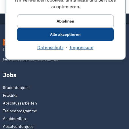
Diese Seite teilen:
zu optimieren.
Zurück zum Seitenanfang
Ablehnen
Alle akzeptieren
connecticum
Datenschutz
·
Impressum
Freu dich auf die Zukunft
serviceteam@connecticum.de
Jobs
Studentenjobs
Praktika
Abschlussarbeiten
Traineeprogramme
Azubistellen
Absolventenjobs