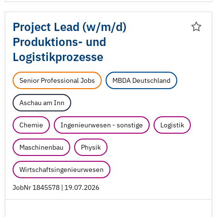
Project Lead (w/
m/
d)
Produktions- und
Logistikprozesse
Senior Professional Jobs
MBDA Deutschland
Aschau am Inn
Chemie
Ingenieurwesen - sonstige
Logistik
Maschinenbau
Physik
Wirtschaftsingenieurwesen
JobNr 1845578 | 19.07.2026