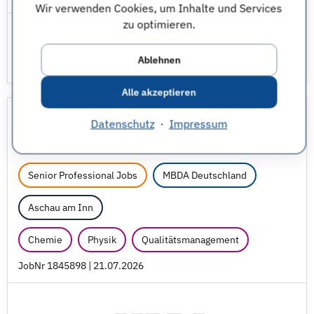
Wir verwenden Cookies, um Inhalte und Services
zu optimieren.
Ablehnen
Alle akzeptieren
Manufacturing Inspector (w/
m/
Datenschutz
·
Impressum
d) Qualitätsprüfung
Senior Professional Jobs
MBDA Deutschland
Aschau am Inn
Chemie
Physik
Qualitätsmanagement
JobNr 1845898 | 21.07.2026