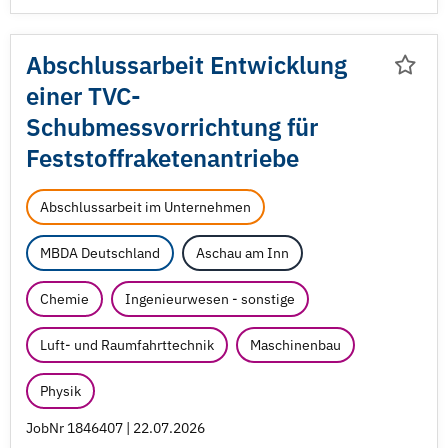
Abschlussarbeit Entwicklung
einer TVC-
Schubmessvorrichtung für
Feststoffraketenantriebe
Abschlussarbeit im Unternehmen
MBDA Deutschland
Aschau am Inn
Chemie
Ingenieurwesen - sonstige
Luft- und Raumfahrttechnik
Maschinenbau
Physik
JobNr 1846407 | 22.07.2026