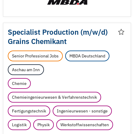
Specialist Production (m/
w/
d)
Grains Chemikant
Senior Professional Jobs
MBDA Deutschland
Aschau am Inn
Chemie
Chemieingenieurwesen & Verfahrenstechnik
Fertigungstechnik
Ingenieurwesen - sonstige
Logistik
Physik
Werkstoffwissenschaften