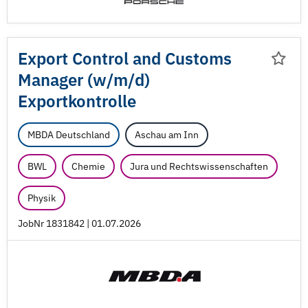
Export Control and Customs
Manager (w/
m/
d)
Exportkontrolle
MBDA Deutschland
Aschau am Inn
BWL
Chemie
Jura und Rechtswissenschaften
Physik
JobNr 1831842 | 01.07.2026