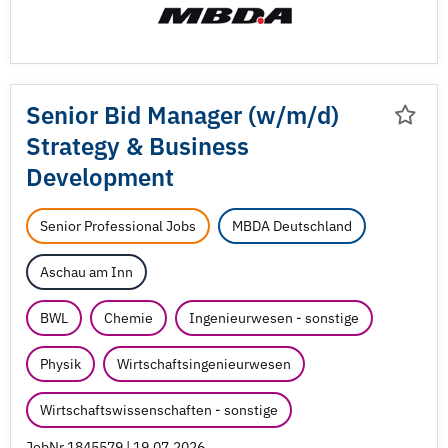
Senior Bid Manager (w/
m/
d)
Strategy & Business
Development
Senior Professional Jobs
MBDA Deutschland
Aschau am Inn
BWL
Chemie
Ingenieurwesen - sonstige
Physik
Wirtschaftsingenieurwesen
Wirtschaftswissenschaften - sonstige
JobNr 1845579 | 19.07.2026