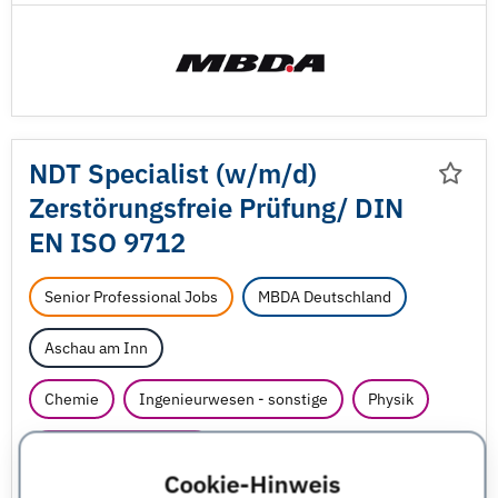
NDT Specialist (w/
m/
d)
Zerstörungsfreie Prüfung/
DIN
EN ISO 9712
Senior Professional Jobs
MBDA Deutschland
Aschau am Inn
Chemie
Ingenieurwesen - sonstige
Physik
Qualitätsmanagement
Cookie-Hinweis
JobNr 1845899 | 21.07.2026