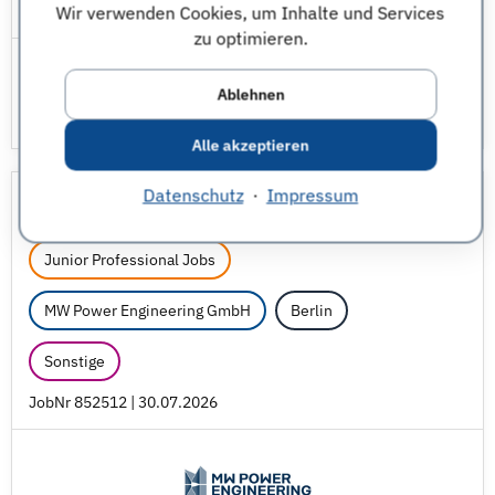
JobNr 1339786 | 30.07.2026
Wir verwenden Cookies, um Inhalte und Services
zu optimieren.
Ablehnen
Alle akzeptieren
Datenschutz
·
Impressum
Teamassistent (m/
w/
d)
Junior Professional Jobs
MW Power Engineering GmbH
Berlin
Sonstige
JobNr 852512 | 30.07.2026