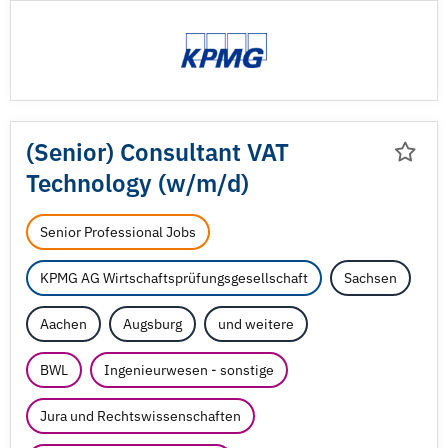
(Senior) Consultant VAT
Technology (w/
m/
d)
Senior Professional Jobs
KPMG AG Wirtschaftsprüfungsgesellschaft
Sachsen
Aachen
Augsburg
und weitere
BWL
Ingenieurwesen - sonstige
Jura und Rechtswissenschaften