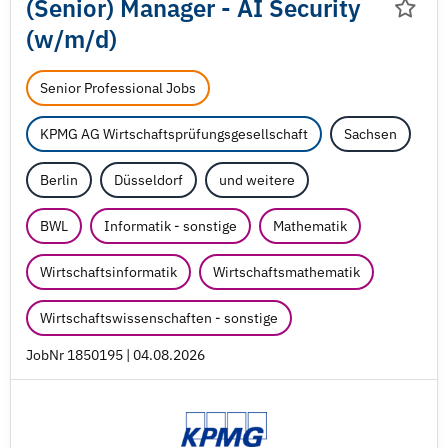
(Senior) Manager - AI Security
(w/
m/
d)
Senior Professional Jobs
KPMG AG Wirtschaftsprüfungsgesellschaft
Sachsen
Berlin
Düsseldorf
und weitere
BWL
Informatik - sonstige
Mathematik
Wirtschaftsinformatik
Wirtschaftsmathematik
Wirtschaftswissenschaften - sonstige
JobNr 1850195 | 04.08.2026