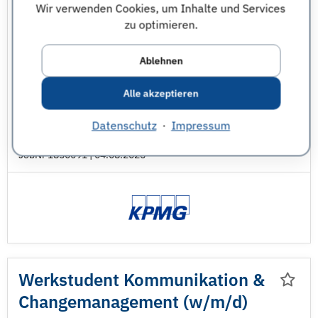
Wir verwenden Cookies, um Inhalte und Services
zu optimieren.
Essen
Magdeburg
Ablehnen
BWL
Finanzen
Steuern
Alle akzeptieren
Wirtschaftsprüfung
Datenschutz
·
Impressum
Wirtschaftswissenschaften - sonstige
JobNr 1850091 | 04.08.2026
Werkstudent Kommunikation &
Changemanagement (w/
m/
d)