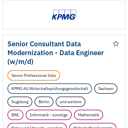
Senior Consultant Data
Modernization - Data Engineer
(w/
m/
d)
Senior Professional Jobs
KPMG AG Wirtschaftsprüfungsgesellschaft
Sachsen
Augsburg
Berlin
und weitere
BWL
Informatik - sonstige
Mathematik