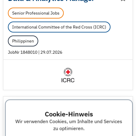
Senior Professional Jobs
International Committee of the Red Cross (ICRC)
Philippinen
JobNr 1848010 | 29.07.2026
Accountant
Cookie-Hinweis
Senior Professional Jobs
Wir verwenden Cookies, um Inhalte und Services
zu optimieren.
International Committee of the Red Cross (ICRC)