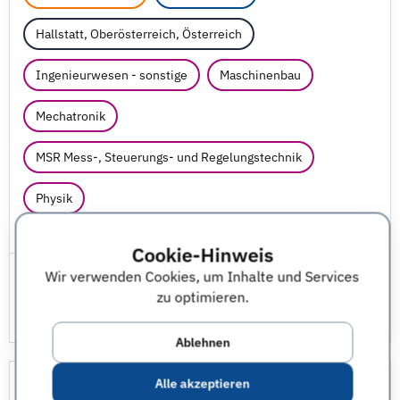
Hallstatt, Oberösterreich, Österreich
Ingenieurwesen - sonstige
Maschinenbau
Mechatronik
MSR Mess-, Steuerungs- und Regelungstechnik
Physik
JobNr 1849318 | 02.08.2026
Cookie-Hinweis
Wir verwenden Cookies, um Inhalte und Services
zu optimieren.
Ablehnen
Ausbildung zum Mechatroniker
Alle akzeptieren