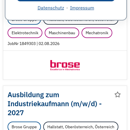
(m/
w/
d) - 2027
Datenschutz
·
Impressum
Brose Gruppe
Hallstatt, Oberösterreich, Österreich
Elektrotechnik
Maschinenbau
Mechatronik
JobNr 1849303 | 02.08.2026
Ausbildung zum
Industriekaufmann (m/
w/
d) -
2027
Brose Gruppe
Hallstatt, Oberösterreich, Österreich