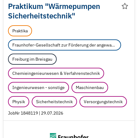
Praktikum "Wärmepumpen
Sicherheitstechnik"
Praktika
Fraunhofer-Gesellschaft zur Förderung der angewandten Forschung e.V.
Freiburg im Breisgau
Chemieingenieurwesen & Verfahrenstechnik
Ingenieurwesen - sonstige
Maschinenbau
Physik
Sicherheitstechnik
Versorgungstechnik
JobNr 1848119 | 29.07.2026