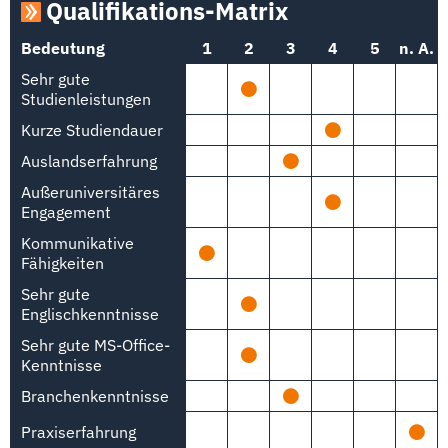
Qualifikations-Matrix
Bedeutung
1
2
3
4
5
n. A.
Sehr gute
Studienleistungen
Kurze Studiendauer
Auslandserfahrung
Außeruniversitäres
Engagement
Kommunikative
Fähigkeiten
Sehr gute
Englischkenntnisse
Sehr gute MS-Office-
Kenntnisse
Branchenkenntnisse
Praxiserfahrung