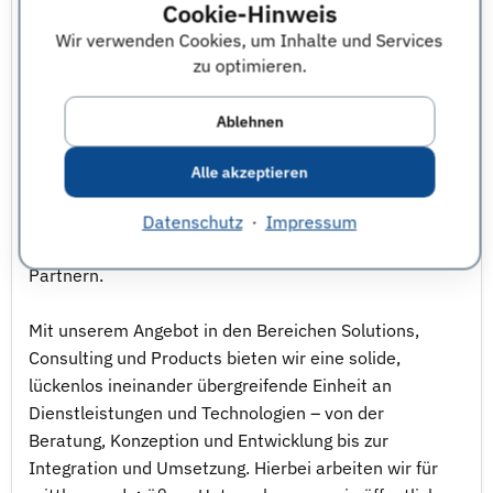
Cookie-Hinweis
Sehr wichtig ist Teamfähigkeit und der Wille für
Wir verwenden Cookies, um Inhalte und Services
Kundenprojekte - auch vor Ort beim Kunden - zu
zu optimieren.
arbeiten.
Reisebereitschaft und Kommunikationsfähigkeit in
Ablehnen
Deutsch und Englisch runden Ihr Profil ab. - weitere
Infos - Als inhabergeführtes Unternehmen verbinden
Alle akzeptieren
wir hohe Flexibilität mit nachhaltiger
Geschäftstätigkeit und verantwortungsbewusstem
Datenschutz
·
Impressum
Handeln gegenüber Mitarbeitenden, Kunden und
Partnern.
Mit unserem Angebot in den Bereichen Solutions,
Consulting und Products bieten wir eine solide,
lückenlos ineinander übergreifende Einheit an
Dienstleistungen und Technologien – von der
Beratung, Konzeption und Entwicklung bis zur
Integration und Umsetzung. Hierbei arbeiten wir für