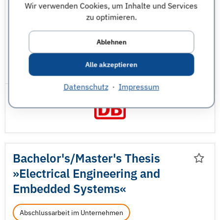
Wir verwenden Cookies, um Inhalte und Services
Kommunikationswissenschaften
zu optimieren.
Nachrichten- und Informationstechnik
Ablehnen
Wirtschaftsingenieurwesen
Alle akzeptieren
JobNr 1850426 | 06.08.2026
Datenschutz
·
Impressum
Bachelor's/
Master's Thesis
»Electrical Engineering and
Embedded Systems«
Abschlussarbeit im Unternehmen