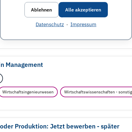
ngewandten Forschung e.V.
Berlin
Ablehnen
Alle akzeptieren
formatik - sonstige
Ingenieurwesen - sonstige
Maschinenba
Datenschutz
·
Impressum
hysik
ain Management
Wirtschaftsingenieurwesen
Wirtschaftswissenschaften - sonsti
oder Produktion: Jetzt bewerben - später