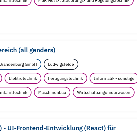
umfahrttechnik
MSR Mess-, Steuerungs- und Regelungstechnik
eich (all genders)
-Brandenburg GmbH
Ludwigsfelde
Elektrotechnik
Fertigungstechnik
Informatik - sonstige
umfahrttechnik
Maschinenbau
Wirtschaftsingenieurwesen
) - UI-Frontend-Entwicklung (React) für