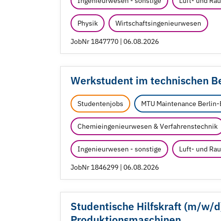
Ingenieurwesen - sonstige
Luft- und Ra
Physik
Wirtschaftsingenieurwesen
JobNr 1847770 | 06.08.2026
Werkstudent im technischen Ber
Studentenjobs
MTU Maintenance Berlin
Chemieingenieurwesen & Verfahrenstechnik
Ingenieurwesen - sonstige
Luft- und Ra
JobNr 1846299 | 06.08.2026
Studentische Hilfskraft (m/
w/
d
Produktionsmaschinen