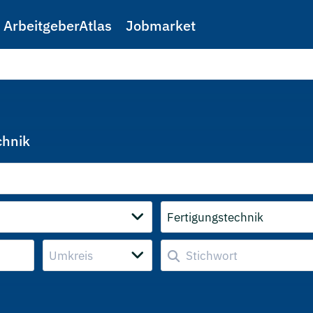
ArbeitgeberAtlas
Jobmarket
chnik
Fertigungstechnik
Umkreis