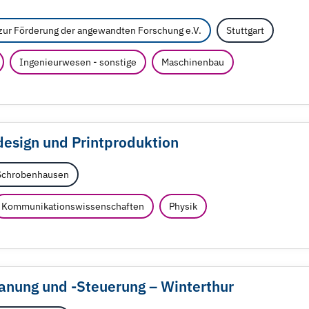
zur Förderung der angewandten Forschung e.V.
Stuttgart
Ingenieurwesen - sonstige
Maschinenbau
design und Printproduktion
Schrobenhausen
Kommunikationswissenschaften
Physik
lanung und -Steuerung – Winterthur