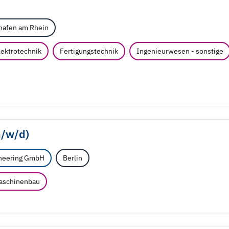
hafen am Rhein
lektrotechnik
Fertigungstechnik
Ingenieurwesen - sonstige
m/
w/
d)
neering GmbH
Berlin
aschinenbau