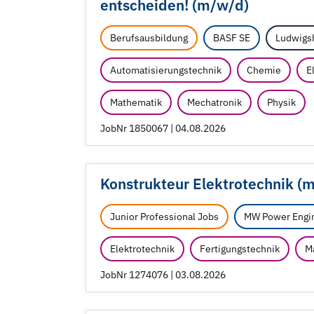
entscheiden! (m/
w/
d)
Berufsausbildung
BASF SE
Ludwigs
Automatisierungstechnik
Chemie
E
Mathematik
Mechatronik
Physik
JobNr 1850067 | 04.08.2026
Konstrukteur Elektrotechnik (
Junior Professional Jobs
MW Power Engi
Elektrotechnik
Fertigungstechnik
M
JobNr 1274076 | 03.08.2026