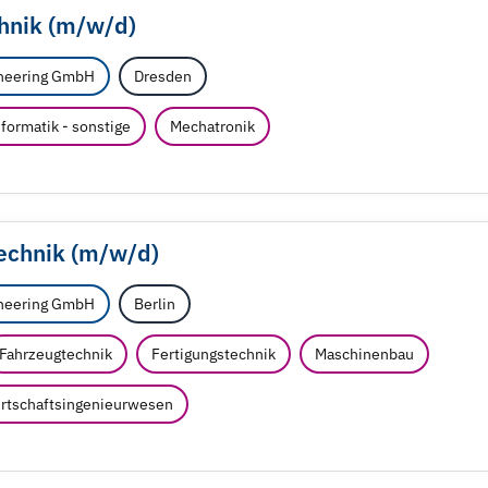
hnik (m/
w/
d)
neering GmbH
Dresden
formatik - sonstige
Mechatronik
echnik (m/
w/
d)
neering GmbH
Berlin
Fahrzeugtechnik
Fertigungstechnik
Maschinenbau
rtschaftsingenieurwesen