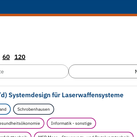
60
120
te
/
d) Systemdesign für Laserwaffensysteme
and
Schrobenhausen
esundheitsökonomie
Informatik - sonstige