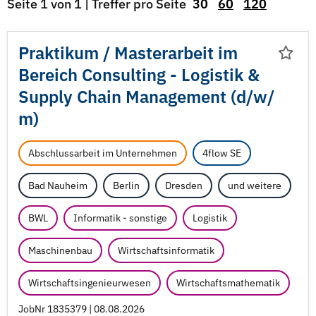
Seite 1 von 1 | Treffer pro Seite
30
60
120
Praktikum /
Masterarbeit im
Bereich Consulting - Logistik &
Supply Chain Management (d/
w/
m)
Abschlussarbeit im Unternehmen
4flow SE
Bad Nauheim
Berlin
Dresden
und weitere
BWL
Informatik - sonstige
Logistik
Maschinenbau
Wirtschaftsinformatik
Wirtschaftsingenieurwesen
Wirtschaftsmathematik
JobNr 1835379 | 08.08.2026