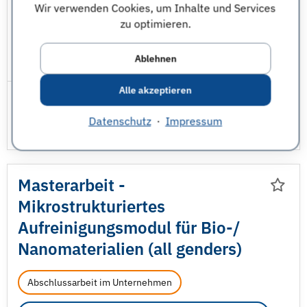
Wir verwenden Cookies, um Inhalte und Services
Kaiserslautern
zu optimieren.
Mathematik
Wirtschaftsmathematik
Ablehnen
JobNr 1848041 | 29.07.2026
Alle akzeptieren
Datenschutz
·
Impressum
Masterarbeit -
Mikrostrukturiertes
Aufreinigungsmodul für Bio-/
Nanomaterialien (all genders)
Abschlussarbeit im Unternehmen